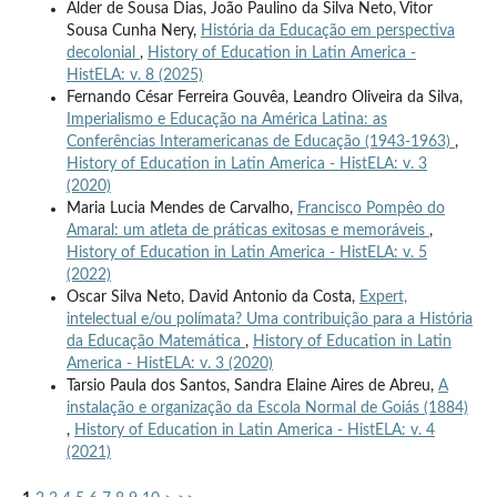
Alder de Sousa Dias, João Paulino da Silva Neto, Vitor
Sousa Cunha Nery,
História da Educação em perspectiva
decolonial
,
History of Education in Latin America -
HistELA: v. 8 (2025)
Fernando César Ferreira Gouvêa, Leandro Oliveira da Silva,
Imperialismo e Educação na América Latina: as
Conferências Interamericanas de Educação (1943-1963)
,
History of Education in Latin America - HistELA: v. 3
(2020)
Maria Lucia Mendes de Carvalho,
Francisco Pompêo do
Amaral: um atleta de práticas exitosas e memoráveis
,
History of Education in Latin America - HistELA: v. 5
(2022)
Oscar Silva Neto, David Antonio da Costa,
Expert,
intelectual e/ou polímata? Uma contribuição para a História
da Educação Matemática
,
History of Education in Latin
America - HistELA: v. 3 (2020)
Tarsio Paula dos Santos, Sandra Elaine Aires de Abreu,
A
instalação e organização da Escola Normal de Goiás (1884)
,
History of Education in Latin America - HistELA: v. 4
(2021)