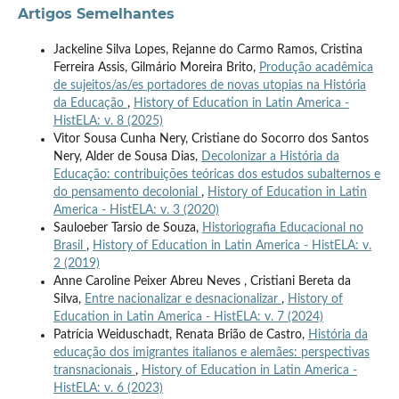
Artigos Semelhantes
Jackeline Silva Lopes, Rejanne do Carmo Ramos, Cristina
Ferreira Assis, Gilmário Moreira Brito,
Produção acadêmica
de sujeitos/as/es portadores de novas utopias na História
da Educação
,
History of Education in Latin America -
HistELA: v. 8 (2025)
Vitor Sousa Cunha Nery, Cristiane do Socorro dos Santos
Nery, Alder de Sousa Dias,
Decolonizar a História da
Educação: contribuições teóricas dos estudos subalternos e
do pensamento decolonial
,
History of Education in Latin
America - HistELA: v. 3 (2020)
Sauloeber Tarsio de Souza,
Historiografia Educacional no
Brasil
,
History of Education in Latin America - HistELA: v.
2 (2019)
Anne Caroline Peixer Abreu Neves , Cristiani Bereta da
Silva,
Entre nacionalizar e desnacionalizar
,
History of
Education in Latin America - HistELA: v. 7 (2024)
Patrícia Weiduschadt, Renata Brião de Castro,
História da
educação dos imigrantes italianos e alemães: perspectivas
transnacionais
,
History of Education in Latin America -
HistELA: v. 6 (2023)