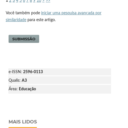
1
2
3
4
5
6
7
8
9
10
>
>>
Você também pode
iniciar uma pesquisa avançada por
similaridade
para este artigo.
SUBMISSÃO
e-ISSN:
2596-0113
Qualis:
A3
Área:
Educação
MAIS LIDOS