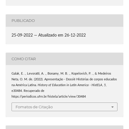
PUBLICADO
25-09-2022 — Atualizado em 26-12-2022
COMO CITAR
Galak, E. ., Levoratti, A. ., Bonamy, M. B. ., Kopelovich, P. ., & Medeiros
Neta, O. M. de. (2022). Apresentação - Dossiê Histórias de corpos educados
na América Latina.
History of Education in Latin America - HistELA
,
5
,
e30484. Recuperado de
https://periodicos.ufrn.br/histela/article/view/30484
Fomatos de Citação