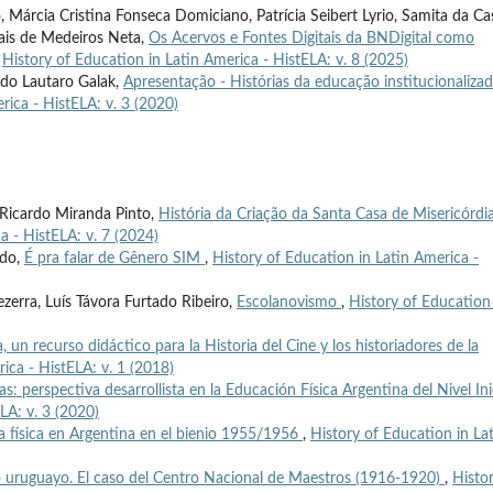
 Márcia Cristina Fonseca Domiciano, Patrícia Seibert Lyrio, Samita da Ca
rais de Medeiros Neta,
Os Acervos e Fontes Digitais da BNDigital como
,
History of Education in Latin America - HistELA: v. 8 (2025)
rdo Lautaro Galak,
Apresentação - Histórias da educação institucionaliza
rica - HistELA: v. 3 (2020)
o Ricardo Miranda Pinto,
História da Criação da Santa Casa de Misericórdi
a - HistELA: v. 7 (2024)
edo,
É pra falar de Gênero SIM
,
History of Education in Latin America -
zerra, Luís Távora Furtado Ribeiro,
Escolanovismo
,
History of Education
 un recurso didáctico para la Historia del Cine y los historiadores de la
ica - HistELA: v. 1 (2018)
: perspectiva desarrollista en la Educación Física Argentina del Nivel Inic
LA: v. 3 (2020)
ra física en Argentina en el bienio 1955/1956
,
History of Education in La
o uruguayo. El caso del Centro Nacional de Maestros (1916-1920)
,
Histo