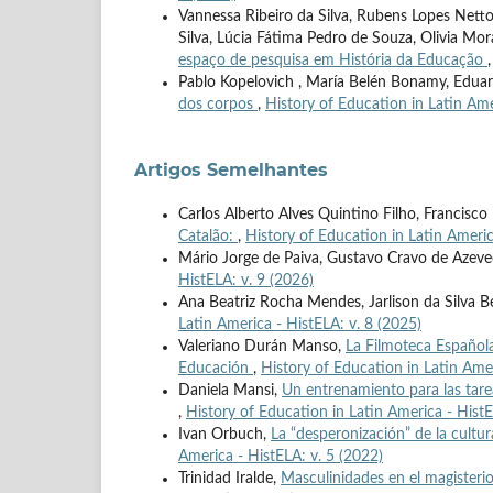
Vannessa Ribeiro da Silva, Rubens Lopes Netto,
Silva, Lúcia Fátima Pedro de Souza, Olivia Mo
espaço de pesquisa em História da Educação
Pablo Kopelovich , María Belén Bonamy, Edua
dos corpos
,
History of Education in Latin Ame
Artigos Semelhantes
Carlos Alberto Alves Quintino Filho, Francisc
Catalão:
,
History of Education in Latin Americ
Mário Jorge de Paiva, Gustavo Cravo de Azev
HistELA: v. 9 (2026)
Ana Beatriz Rocha Mendes, Jarlison da Silva Be
Latin America - HistELA: v. 8 (2025)
Valeriano Durán Manso,
La Filmoteca Española,
Educación
,
History of Education in Latin Amer
Daniela Mansi,
Un entrenamiento para las tareas
,
History of Education in Latin America - HistE
Ivan Orbuch,
La “desperonización” de la cultu
America - HistELA: v. 5 (2022)
Trinidad Iralde,
Masculinidades en el magisteri