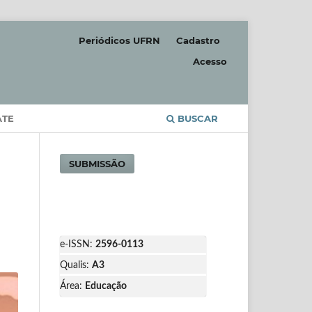
Periódicos UFRN
Cadastro
Acesso
ATE
BUSCAR
SUBMISSÃO
e-ISSN:
2596-0113
Qualis:
A3
Área:
Educação