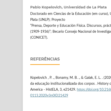
Pablo Kopelovich,
Universidad de La Plata
Doctorado em Ciencias de la Educación (em curso), 
Plata (UNLP); Proyecto
“Prensa, Deporte y Educación Física. Discursos, práct
(1909-1936)”; Becario Consejo Nacional de Investigac
(CONICET).
REFERÊNCIAS
Kopelovich , P. ., Bonamy, M. B. ., & Galak, E. L. . (20
da educação institucionalizada dos corpos . History 
America - HistELA, 3, e21429.
https://doi.org/10.21
0113.2020v3n0ID21429