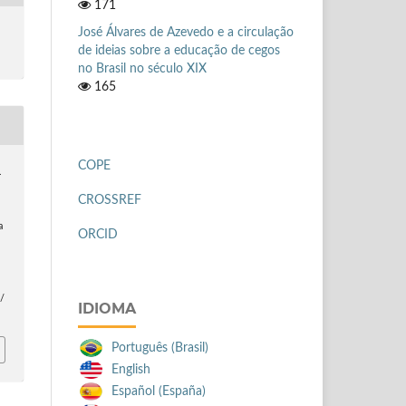
171
José Álvares de Azevedo e a circulação
de ideias sobre a educação de cegos
no Brasil no século XIX
165
COPE
.
CROSSREF
a
ORCID
e/
IDIOMA
Português (Brasil)
English
Español (España)