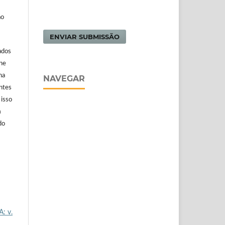
ão
ENVIAR SUBMISSÃO
ados
ine
na
NAVEGAR
antes
 isso
m
do
A: v.