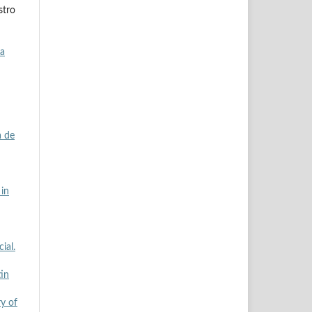
stro
da
a de
 in
ial.
tin
ry of