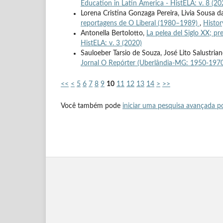
Education in Latin America - HistELA: v. 8 (20
Lorena Cristina Gonzaga Pereira, Livia Sousa da
reportagens de O Liberal (1980–1989)
,
Histor
Antonella Bertolotto,
La pelea del Siglo XX; p
HistELA: v. 3 (2020)
Sauloeber Tarsio de Souza, José Lito Salustrian
Jornal O Repórter (Uberlândia-MG: 1950-197
<<
<
5
6
7
8
9
10
11
12
13
14
>
>>
Você também pode
iniciar uma pesquisa avançada po