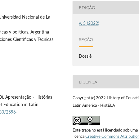
EDIÇÃO
Universidad Nacional de La
v. 5 (2022)
icas y políticas. Argentina
SEÇÃO
iones Científicas y Técnicas
Dossiê
LICENÇA
20). Apresentação - Histórias
Copyright (c) 2022 History of Educati
of Education in Latin
Latin America - HistELA
680/2596-
Este trabalho está licenciado sob uma
licença
Creative Commons Attribution