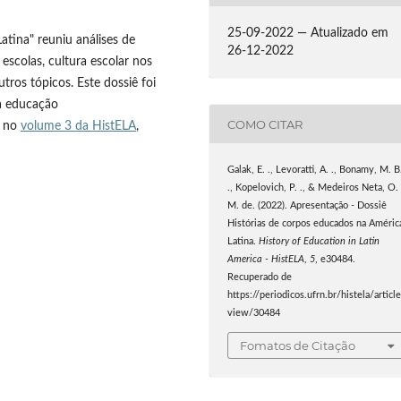
25-09-2022 — Atualizado em
atina" reuniu análises de
26-12-2022
escolas, cultura escolar nos
utros tópicos. Este dossiê foi
a educação
COMO CITAR
o no
volume 3 da HistELA
,
Galak, E. ., Levoratti, A. ., Bonamy, M. B
., Kopelovich, P. ., & Medeiros Neta, O.
M. de. (2022). Apresentação - Dossiê
Histórias de corpos educados na Améric
Latina.
History of Education in Latin
America - HistELA
,
5
, e30484.
Recuperado de
https://periodicos.ufrn.br/histela/articl
view/30484
Fomatos de Citação