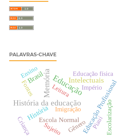
PALAVRAS-CHAVE
Ensino
Memória
Brasil
Educação física
Educação
Intelectuais
Educação Profissional
Fontes
Leitura
Império
História da educação
Escolarização
História
Imigração
Piauí
Criança
Escola Normal
Gênero
Sujeito