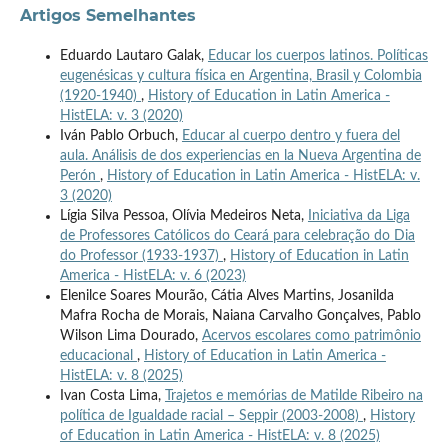
Artigos Semelhantes
Eduardo Lautaro Galak,
Educar los cuerpos latinos. Políticas
eugenésicas y cultura física en Argentina, Brasil y Colombia
(1920-1940)
,
History of Education in Latin America -
HistELA: v. 3 (2020)
Iván Pablo Orbuch,
Educar al cuerpo dentro y fuera del
aula. Análisis de dos experiencias en la Nueva Argentina de
Perón
,
History of Education in Latin America - HistELA: v.
3 (2020)
Lígia Silva Pessoa, Olívia Medeiros Neta,
Iniciativa da Liga
de Professores Católicos do Ceará para celebração do Dia
do Professor (1933-1937)
,
History of Education in Latin
America - HistELA: v. 6 (2023)
Elenilce Soares Mourão, Cátia Alves Martins, Josanilda
Mafra Rocha de Morais, Naiana Carvalho Gonçalves, Pablo
Wilson Lima Dourado,
Acervos escolares como patrimônio
educacional
,
History of Education in Latin America -
HistELA: v. 8 (2025)
Ivan Costa Lima,
Trajetos e memórias de Matilde Ribeiro na
política de Igualdade racial – Seppir (2003-2008)
,
History
of Education in Latin America - HistELA: v. 8 (2025)