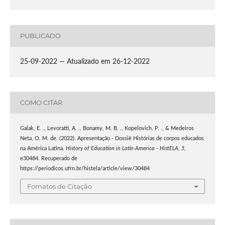
PUBLICADO
25-09-2022 — Atualizado em 26-12-2022
COMO CITAR
Galak, E. ., Levoratti, A. ., Bonamy, M. B. ., Kopelovich, P. ., & Medeiros
Neta, O. M. de. (2022). Apresentação - Dossiê Histórias de corpos educados
na América Latina.
History of Education in Latin America - HistELA
,
5
,
e30484. Recuperado de
https://periodicos.ufrn.br/histela/article/view/30484
Fomatos de Citação