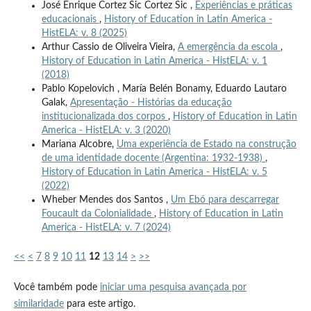
José Enrique Cortez Sic Cortez Sic ,
Experiências e práticas
educacionais
,
History of Education in Latin America -
HistELA: v. 8 (2025)
Arthur Cassio de Oliveira Vieira,
A emergência da escola
,
History of Education in Latin America - HistELA: v. 1
(2018)
Pablo Kopelovich , María Belén Bonamy, Eduardo Lautaro
Galak,
Apresentação - Histórias da educação
institucionalizada dos corpos
,
History of Education in Latin
America - HistELA: v. 3 (2020)
Mariana Alcobre,
Uma experiência de Estado na construção
de uma identidade docente (Argentina: 1932-1938)
,
History of Education in Latin America - HistELA: v. 5
(2022)
Wheber Mendes dos Santos ,
Um Ebó para descarregar
Foucault da Colonialidade
,
History of Education in Latin
America - HistELA: v. 7 (2024)
<<
<
7
8
9
10
11
12
13
14
>
>>
Você também pode
iniciar uma pesquisa avançada por
similaridade
para este artigo.