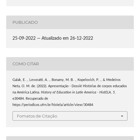
PUBLICADO
25-09-2022 — Atualizado em 26-12-2022
COMO CITAR
Galak, E. ., Levoratti, A. ., Bonamy, M. B. ., Kopelovich, P. ., & Medeiros
Neta, O. M. de. (2022). Apresentação - Dossiê Histórias de corpos educados
na América Latina.
History of Education in Latin America - HistELA
,
5
,
e30484. Recuperado de
https://periodicos.ufrn.br/histela/article/view/30484
Fomatos de Citação