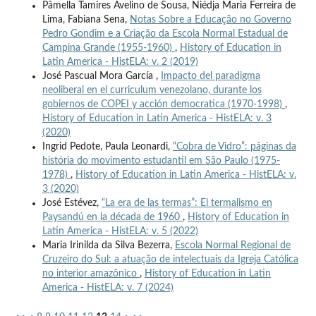
Pâmella Tamires Avelino de Sousa, Niédja Maria Ferreira de
Lima, Fabiana Sena,
Notas Sobre a Educação no Governo
Pedro Gondim e a Criação da Escola Normal Estadual de
Campina Grande (1955-1960)
,
History of Education in
Latin America - HistELA: v. 2 (2019)
José Pascual Mora García ,
Impacto del paradigma
neoliberal en el curriculum venezolano, durante los
gobiernos de COPEI y acción democratica (1970-1998)
,
History of Education in Latin America - HistELA: v. 3
(2020)
Ingrid Pedote, Paula Leonardi,
“Cobra de Vidro”: páginas da
história do movimento estudantil em São Paulo (1975-
1978)
,
History of Education in Latin America - HistELA: v.
3 (2020)
José Estévez,
“La era de las termas”: El termalismo en
Paysandú en la década de 1960
,
History of Education in
Latin America - HistELA: v. 5 (2022)
Maria Irinilda da Silva Bezerra,
Escola Normal Regional de
Cruzeiro do Sul: a atuação de intelectuais da Igreja Católica
no interior amazônico
,
History of Education in Latin
America - HistELA: v. 7 (2024)