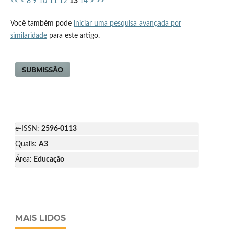
<<
<
8
9
10
11
12
13
14
>
>>
Você também pode
iniciar uma pesquisa avançada por
similaridade
para este artigo.
SUBMISSÃO
e-ISSN:
2596-0113
Qualis:
A3
Área:
Educação
MAIS LIDOS