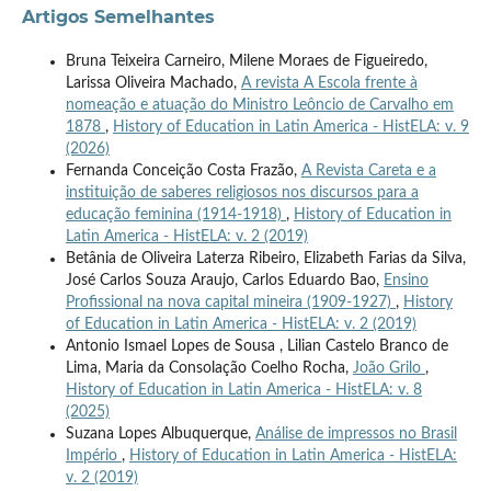
Artigos Semelhantes
Bruna Teixeira Carneiro, Milene Moraes de Figueiredo,
Larissa Oliveira Machado,
A revista A Escola frente à
nomeação e atuação do Ministro Leôncio de Carvalho em
1878
,
History of Education in Latin America - HistELA: v. 9
(2026)
Fernanda Conceição Costa Frazão,
A Revista Careta e a
instituição de saberes religiosos nos discursos para a
educação feminina (1914-1918)
,
History of Education in
Latin America - HistELA: v. 2 (2019)
Betânia de Oliveira Laterza Ribeiro, Elizabeth Farias da Silva,
José Carlos Souza Araujo, Carlos Eduardo Bao,
Ensino
Profissional na nova capital mineira (1909-1927)
,
History
of Education in Latin America - HistELA: v. 2 (2019)
Antonio Ismael Lopes de Sousa , Lilian Castelo Branco de
Lima, Maria da Consolação Coelho Rocha,
João Grilo
,
History of Education in Latin America - HistELA: v. 8
(2025)
Suzana Lopes Albuquerque,
Análise de impressos no Brasil
Império
,
History of Education in Latin America - HistELA:
v. 2 (2019)