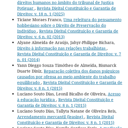
direitos humanos no âmbito do tribunal de Justiça
Potiguar
,
Revista Digital Constituição e Garantia de
Direitos: v. 18 n. 1 (2025)
Ticiane Moraes Franco,
Uma releitura do pensamento
hobbesiano sobre o Direito de Preservação do
Indivíduo
,
Revista Digital Constituição e Garantia de
Direitos: v. 6 n. 02 (2013)
Alyane Almeida de Araújo, Jahyr-Philippe Bichara,
Direito à informação nas relações trabalhistas
,
Revista Digital Constituição e Garantia de Direitos: v. 7
n. 01 (2014)
Yann Dieggo Souza Timótheo de Almeida, Bismarck
Duarte Diniz,
Reparação coletiva dos danos psíquicos
causados por ofensa ao meio ambiente do trabalho
equilibrado
,
Revista Digital Constituição e Garantia de
Direitos: v. 8 n. 1 (2015)
Luciano Souto Dias, Leonil Bicalho de Oliveira,
Acesso
à educação jurídica
,
Revista Digital Constituição e
Garantia de Direitos: v. 8 n. 1 (2015)
Luciano Souto Dias, Tallyta Natane de Oliveira Reis,
Arrendamento mercantil (leasing)
,
Revista Digital
Constituição e Garantia de Direitos: v. 8 n. 1 (2015)