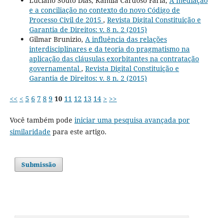
Luciano Souto Dias, Kamila Cardoso Faria,
A mediação
e a conciliação no contexto do novo Código de
Processo Civil de 2015
,
Revista Digital Constituição e
Garantia de Direitos: v. 8 n. 2 (2015)
Gilmar Brunizio,
A influência das relações
interdisciplinares e da teoria do pragmatismo na
aplicação das cláusulas exorbitantes na contratação
governamental
,
Revista Digital Constituição e
Garantia de Direitos: v. 8 n. 2 (2015)
<<
<
5
6
7
8
9
10
11
12
13
14
>
>>
Você também pode
iniciar uma pesquisa avançada por
similaridade
para este artigo.
Submissão