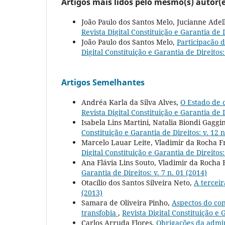
Artigos mais lidos pelo mesmo(s) autor(e
João Paulo dos Santos Melo, Jucianne Ade
Revista Digital Constituição e Garantia de D
João Paulo dos Santos Melo,
Participacão 
Digital Constituição e Garantia de Direitos:
Artigos Semelhantes
Andréa Karla da Silva Alves,
O Estado de 
Revista Digital Constituição e Garantia de D
Isabela Lins Martini, Natalia Biondi Gaggi
Constituição e Garantia de Direitos: v. 12 n
Marcelo Lauar Leite, Vladimir da Rocha 
Digital Constituição e Garantia de Direitos:
Ana Flávia Lins Souto, Vladimir da Rocha
Garantia de Direitos: v. 7 n. 01 (2014)
Otacílio dos Santos Silveira Neto,
A tercei
(2013)
Samara de Oliveira Pinho,
Aspectos do con
transfobia
,
Revista Digital Constituição e G
Carlos Arruda Flores,
Obrigações da admin