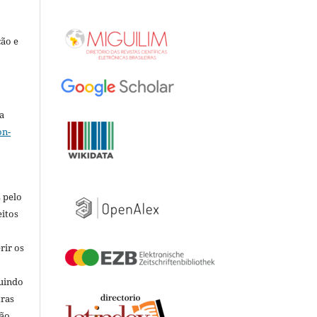
ção e
a
on-
 pelo
eitos
rir os
luindo
tras
ão.