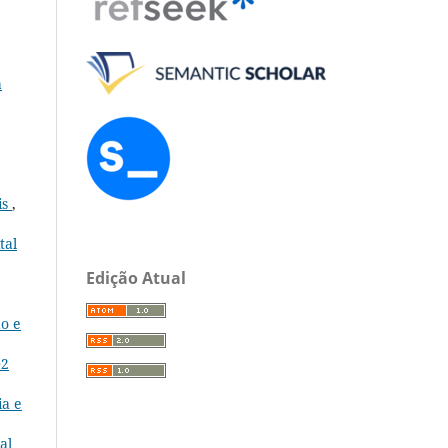
a
is
,
tal
Edição Atual
ão e
02
ia e
al