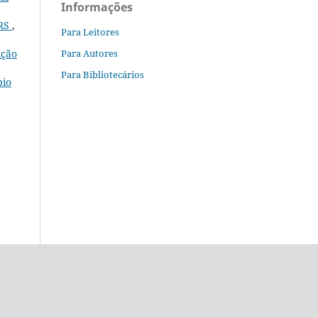
Informações
/RS
,
Para Leitores
Para Autores
ição
Para Bibliotecários
pio