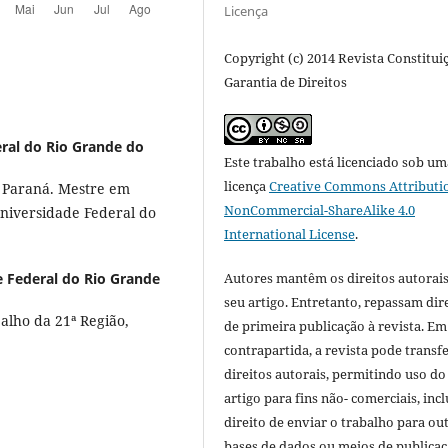
Licença
Copyright (c) 2014 Revista Constitui
Garantia de Direitos
ral do Rio Grande do
Este trabalho está licenciado sob um
licença
Creative Commons Attributi
o Paraná. Mestre em
NonCommercial-ShareAlike 4.0
Universidade Federal do
International License
.
 Federal do Rio Grande
Autores mantêm os direitos autorais
seu artigo. Entretanto, repassam dir
alho da 21ª Região,
de primeira publicação à revista. Em
contrapartida, a revista pode transfe
direitos autorais, permitindo uso do
artigo para fins não- comerciais, inc
direito de enviar o trabalho para ou
bases de dados ou meios de publicaç