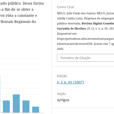
gado público. Dessa forma
Como Citar
 a fim de se obter a
MELO, João Paulo dos Santos; MELO, Jucia
em vista a constante e
Adelly Cunha Lima. Dispensa do emprega
ribunais Regionais do
público motivada.
Revista Digital Constit
Garantia de Direitos
,
[S. l.]
, v. 1, n. 01, 201
Disponível em:
https://periodicos.ufrn.br/constituicaoegar
edireitos/article/view/4258. Acesso em: 7 ag
2026.
Fomatos de Citação
Edição
v. 1 n. 01 (2007)
Seção
Artigos