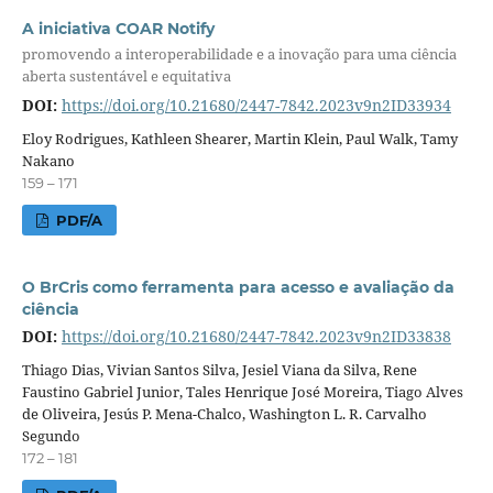
A iniciativa COAR Notify
promovendo a interoperabilidade e a inovação para uma ciência
aberta sustentável e equitativa
DOI:
https://doi.org/10.21680/2447-7842.2023v9n2ID33934
Eloy Rodrigues, Kathleen Shearer, Martin Klein, Paul Walk, Tamy
Nakano
159 – 171
PDF/A
O BrCris como ferramenta para acesso e avaliação da
ciência
DOI:
https://doi.org/10.21680/2447-7842.2023v9n2ID33838
Thiago Dias, Vivian Santos Silva, Jesiel Viana da Silva, Rene
Faustino Gabriel Junior, Tales Henrique José Moreira, Tiago Alves
de Oliveira, Jesús P. Mena-Chalco, Washington L. R. Carvalho
Segundo
172 – 181