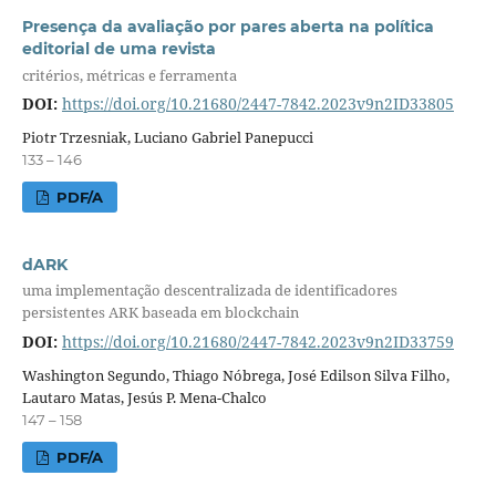
Presença da avaliação por pares aberta na política
editorial de uma revista
critérios, métricas e ferramenta
DOI:
https://doi.org/10.21680/2447-7842.2023v9n2ID33805
Piotr Trzesniak, Luciano Gabriel Panepucci
133 – 146
PDF/A
dARK
uma implementação descentralizada de identificadores
persistentes ARK baseada em blockchain
DOI:
https://doi.org/10.21680/2447-7842.2023v9n2ID33759
Washington Segundo, Thiago Nóbrega, José Edilson Silva Filho,
Lautaro Matas, Jesús P. Mena-Chalco
147 – 158
PDF/A