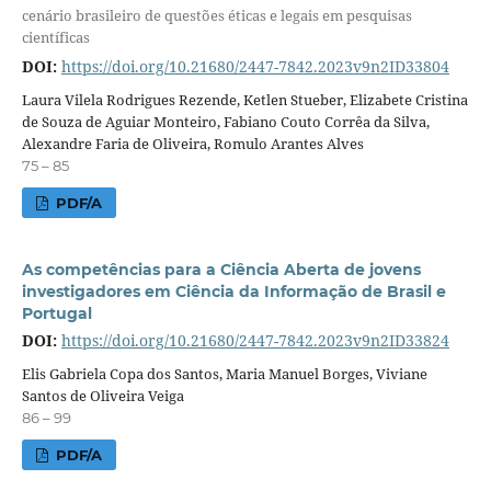
cenário brasileiro de questões éticas e legais em pesquisas
científicas
DOI:
https://doi.org/10.21680/2447-7842.2023v9n2ID33804
Laura Vilela Rodrigues Rezende, Ketlen Stueber, Elizabete Cristina
de Souza de Aguiar Monteiro, Fabiano Couto Corrêa da Silva,
Alexandre Faria de Oliveira, Romulo Arantes Alves
75 – 85
PDF/A
As competências para a Ciência Aberta de jovens
investigadores em Ciência da Informação de Brasil e
Portugal
DOI:
https://doi.org/10.21680/2447-7842.2023v9n2ID33824
Elis Gabriela Copa dos Santos, Maria Manuel Borges, Viviane
Santos de Oliveira Veiga
86 – 99
PDF/A