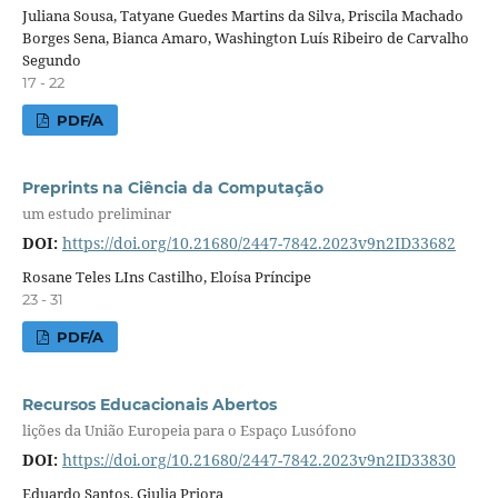
Juliana Sousa, Tatyane Guedes Martins da Silva, Priscila Machado
Borges Sena, Bianca Amaro, Washington Luís Ribeiro de Carvalho
Segundo
17 - 22
PDF/A
Preprints na Ciência da Computação
um estudo preliminar
DOI:
https://doi.org/10.21680/2447-7842.2023v9n2ID33682
Rosane Teles LIns Castilho, Eloísa Príncipe
23 - 31
PDF/A
Recursos Educacionais Abertos
lições da União Europeia para o Espaço Lusófono
DOI:
https://doi.org/10.21680/2447-7842.2023v9n2ID33830
Eduardo Santos, Giulia Priora