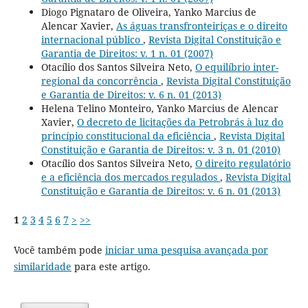
Diogo Pignataro de Oliveira, Yanko Marcius de
Alencar Xavier,
As águas transfronteiriças e o direito
internacional público
,
Revista Digital Constituição e
Garantia de Direitos: v. 1 n. 01 (2007)
Otacílio dos Santos Silveira Neto,
O equilíbrio inter-
regional da concorrência
,
Revista Digital Constituição
e Garantia de Direitos: v. 6 n. 01 (2013)
Helena Telino Monteiro, Yanko Marcius de Alencar
Xavier,
O decreto de licitações da Petrobrás à luz do
princípio constitucional da eficiência
,
Revista Digital
Constituição e Garantia de Direitos: v. 3 n. 01 (2010)
Otacílio dos Santos Silveira Neto,
O direito regulatório
e a eficiência dos mercados regulados
,
Revista Digital
Constituição e Garantia de Direitos: v. 6 n. 01 (2013)
1
2
3
4
5
6
7
>
>>
Você também pode
iniciar uma pesquisa avançada por
similaridade
para este artigo.