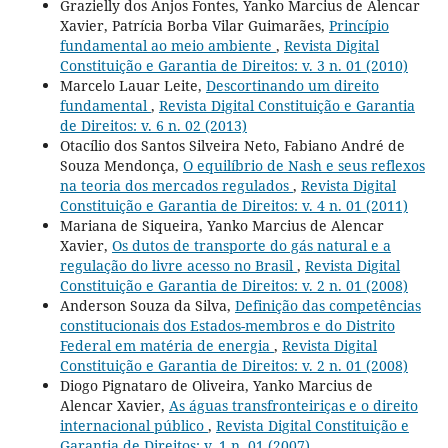
Grazielly dos Anjos Fontes, Yanko Marcius de Alencar
Xavier, Patrícia Borba Vilar Guimarães,
Princípio
fundamental ao meio ambiente
,
Revista Digital
Constituição e Garantia de Direitos: v. 3 n. 01 (2010)
Marcelo Lauar Leite,
Descortinando um direito
fundamental
,
Revista Digital Constituição e Garantia
de Direitos: v. 6 n. 02 (2013)
Otacílio dos Santos Silveira Neto, Fabiano André de
Souza Mendonça,
O equilíbrio de Nash e seus reflexos
na teoria dos mercados regulados
,
Revista Digital
Constituição e Garantia de Direitos: v. 4 n. 01 (2011)
Mariana de Siqueira, Yanko Marcius de Alencar
Xavier,
Os dutos de transporte do gás natural e a
regulação do livre acesso no Brasil
,
Revista Digital
Constituição e Garantia de Direitos: v. 2 n. 01 (2008)
Anderson Souza da Silva,
Definição das competências
constitucionais dos Estados-membros e do Distrito
Federal em matéria de energia
,
Revista Digital
Constituição e Garantia de Direitos: v. 2 n. 01 (2008)
Diogo Pignataro de Oliveira, Yanko Marcius de
Alencar Xavier,
As águas transfronteiriças e o direito
internacional público
,
Revista Digital Constituição e
Garantia de Direitos: v. 1 n. 01 (2007)