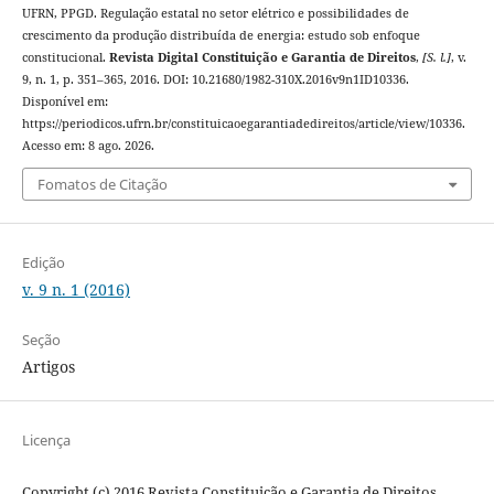
UFRN, PPGD. Regulação estatal no setor elétrico e possibilidades de
crescimento da produção distribuída de energia: estudo sob enfoque
constitucional.
Revista Digital Constituição e Garantia de Direitos
,
[S. l.]
, v.
9, n. 1, p. 351–365, 2016. DOI: 10.21680/1982-310X.2016v9n1ID10336.
Disponível em:
https://periodicos.ufrn.br/constituicaoegarantiadedireitos/article/view/10336.
Acesso em: 8 ago. 2026.
Fomatos de Citação
Edição
v. 9 n. 1 (2016)
Seção
Artigos
Licença
Copyright (c) 2016 Revista Constituição e Garantia de Direitos