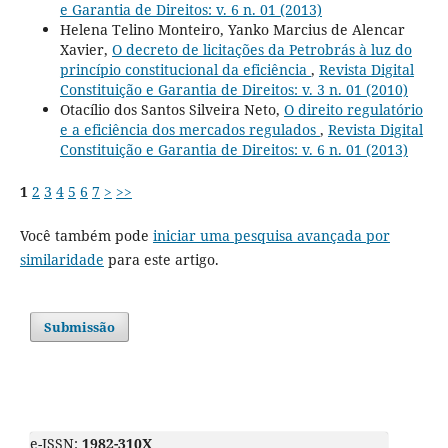
e Garantia de Direitos: v. 6 n. 01 (2013)
Helena Telino Monteiro, Yanko Marcius de Alencar
Xavier,
O decreto de licitações da Petrobrás à luz do
princípio constitucional da eficiência
,
Revista Digital
Constituição e Garantia de Direitos: v. 3 n. 01 (2010)
Otacílio dos Santos Silveira Neto,
O direito regulatório
e a eficiência dos mercados regulados
,
Revista Digital
Constituição e Garantia de Direitos: v. 6 n. 01 (2013)
1
2
3
4
5
6
7
>
>>
Você também pode
iniciar uma pesquisa avançada por
similaridade
para este artigo.
Submissão
e-ISSN:
1982-310X