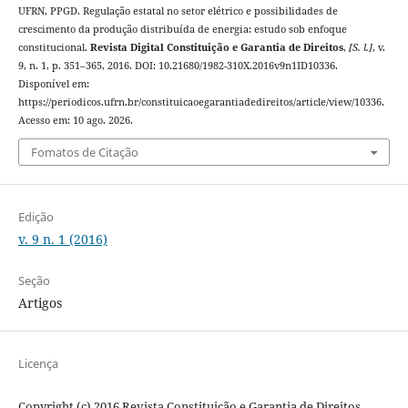
UFRN, PPGD. Regulação estatal no setor elétrico e possibilidades de
crescimento da produção distribuída de energia: estudo sob enfoque
constitucional.
Revista Digital Constituição e Garantia de Direitos
,
[S. l.]
, v.
9, n. 1, p. 351–365, 2016. DOI: 10.21680/1982-310X.2016v9n1ID10336.
Disponível em:
https://periodicos.ufrn.br/constituicaoegarantiadedireitos/article/view/10336.
Acesso em: 10 ago. 2026.
Fomatos de Citação
Edição
v. 9 n. 1 (2016)
Seção
Artigos
Licença
Copyright (c) 2016 Revista Constituição e Garantia de Direitos