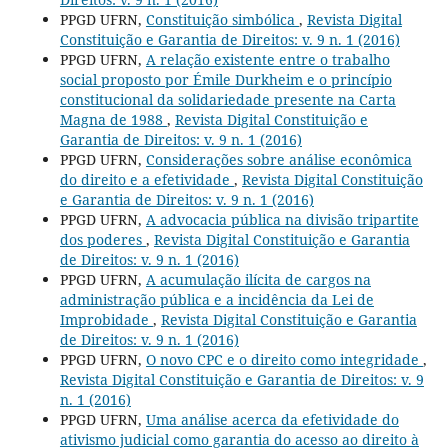
PPGD UFRN,
Constituição simbólica
,
Revista Digital
Constituição e Garantia de Direitos: v. 9 n. 1 (2016)
PPGD UFRN,
A relação existente entre o trabalho
social proposto por Émile Durkheim e o princípio
constitucional da solidariedade presente na Carta
Magna de 1988
,
Revista Digital Constituição e
Garantia de Direitos: v. 9 n. 1 (2016)
PPGD UFRN,
Considerações sobre análise econômica
do direito e a efetividade
,
Revista Digital Constituição
e Garantia de Direitos: v. 9 n. 1 (2016)
PPGD UFRN,
A advocacia pública na divisão tripartite
dos poderes
,
Revista Digital Constituição e Garantia
de Direitos: v. 9 n. 1 (2016)
PPGD UFRN,
A acumulação ilícita de cargos na
administração pública e a incidência da Lei de
Improbidade
,
Revista Digital Constituição e Garantia
de Direitos: v. 9 n. 1 (2016)
PPGD UFRN,
O novo CPC e o direito como integridade
,
Revista Digital Constituição e Garantia de Direitos: v. 9
n. 1 (2016)
PPGD UFRN,
Uma análise acerca da efetividade do
ativismo judicial como garantia do acesso ao direito à