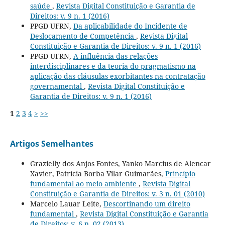
saúde
,
Revista Digital Constituição e Garantia de
Direitos: v. 9 n. 1 (2016)
PPGD UFRN,
Da aplicabilidade do Incidente de
Deslocamento de Competência
,
Revista Digital
Constituição e Garantia de Direitos: v. 9 n. 1 (2016)
PPGD UFRN,
A influência das relações
interdisciplinares e da teoria do pragmatismo na
aplicação das cláusulas exorbitantes na contratação
governamental
,
Revista Digital Constituição e
Garantia de Direitos: v. 9 n. 1 (2016)
1
2
3
4
>
>>
Artigos Semelhantes
Grazielly dos Anjos Fontes, Yanko Marcius de Alencar
Xavier, Patrícia Borba Vilar Guimarães,
Princípio
fundamental ao meio ambiente
,
Revista Digital
Constituição e Garantia de Direitos: v. 3 n. 01 (2010)
Marcelo Lauar Leite,
Descortinando um direito
fundamental
,
Revista Digital Constituição e Garantia
de Direitos: v. 6 n. 02 (2013)