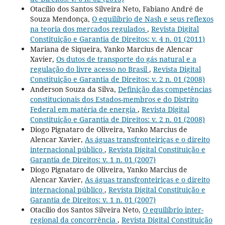
Otacílio dos Santos Silveira Neto, Fabiano André de
Souza Mendonça,
O equilíbrio de Nash e seus reflexos
na teoria dos mercados regulados
,
Revista Digital
Constituição e Garantia de Direitos: v. 4 n. 01 (2011)
Mariana de Siqueira, Yanko Marcius de Alencar
Xavier,
Os dutos de transporte do gás natural e a
regulação do livre acesso no Brasil
,
Revista Digital
Constituição e Garantia de Direitos: v. 2 n. 01 (2008)
Anderson Souza da Silva,
Definição das competências
constitucionais dos Estados-membros e do Distrito
Federal em matéria de energia
,
Revista Digital
Constituição e Garantia de Direitos: v. 2 n. 01 (2008)
Diogo Pignataro de Oliveira, Yanko Marcius de
Alencar Xavier,
As águas transfronteiriças e o direito
internacional público
,
Revista Digital Constituição e
Garantia de Direitos: v. 1 n. 01 (2007)
Diogo Pignataro de Oliveira, Yanko Marcius de
Alencar Xavier,
As águas transfronteiriças e o direito
internacional público
,
Revista Digital Constituição e
Garantia de Direitos: v. 1 n. 01 (2007)
Otacílio dos Santos Silveira Neto,
O equilíbrio inter-
regional da concorrência
,
Revista Digital Constituição