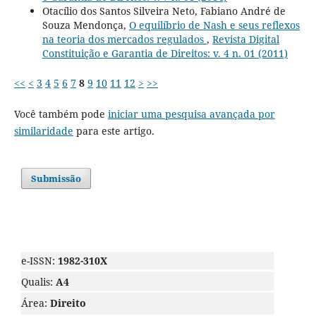
Otacílio dos Santos Silveira Neto, Fabiano André de
Souza Mendonça,
O equilíbrio de Nash e seus reflexos
na teoria dos mercados regulados
,
Revista Digital
Constituição e Garantia de Direitos: v. 4 n. 01 (2011)
<<
<
3
4
5
6
7
8
9
10
11
12
>
>>
Você também pode
iniciar uma pesquisa avançada por
similaridade
para este artigo.
Submissão
e-ISSN:
1982-310X
Qualis:
A4
Área:
Direito