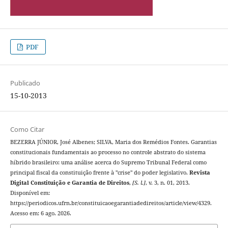
PDF
Publicado
15-10-2013
Como Citar
BEZERRA JÚNIOR, José Albenes; SILVA, Maria dos Remédios Fontes. Garantias
constitucionais fundamentais ao processo no controle abstrato do sistema
híbrido brasileiro: uma análise acerca do Supremo Tribunal Federal como
principal fiscal da constituição frente à "crise" do poder legislativo.
Revista
Digital Constituição e Garantia de Direitos
,
[S. l.]
, v. 3, n. 01, 2013.
Disponível em:
https://periodicos.ufrn.br/constituicaoegarantiadedireitos/article/view/4329.
Acesso em: 6 ago. 2026.