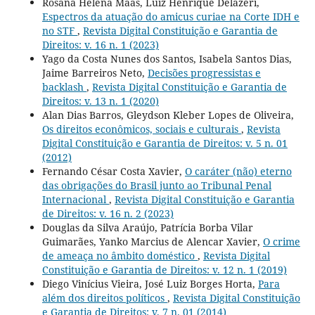
Rosana Helena Maas, Luiz Henrique Delazeri,
Espectros da atuação do amicus curiae na Corte IDH e
no STF
,
Revista Digital Constituição e Garantia de
Direitos: v. 16 n. 1 (2023)
Yago da Costa Nunes dos Santos, Isabela Santos Dias,
Jaime Barreiros Neto,
Decisões progressistas e
backlash
,
Revista Digital Constituição e Garantia de
Direitos: v. 13 n. 1 (2020)
Alan Dias Barros, Gleydson Kleber Lopes de Oliveira,
Os direitos econômicos, sociais e culturais
,
Revista
Digital Constituição e Garantia de Direitos: v. 5 n. 01
(2012)
Fernando César Costa Xavier,
O caráter (não) eterno
das obrigações do Brasil junto ao Tribunal Penal
Internacional
,
Revista Digital Constituição e Garantia
de Direitos: v. 16 n. 2 (2023)
Douglas da Silva Araújo, Patrícia Borba Vilar
Guimarães, Yanko Marcius de Alencar Xavier,
O crime
de ameaça no âmbito doméstico
,
Revista Digital
Constituição e Garantia de Direitos: v. 12 n. 1 (2019)
Diego Vinícius Vieira, José Luiz Borges Horta,
Para
além dos direitos políticos
,
Revista Digital Constituição
e Garantia de Direitos: v. 7 n. 01 (2014)