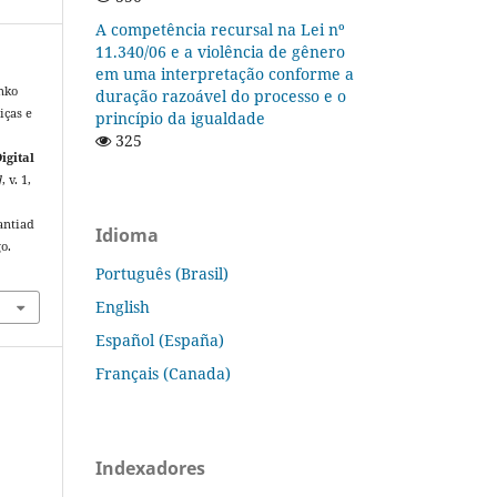
A competência recursal na Lei nº
11.340/06 e a violência de gênero
em uma interpretação conforme a
nko
duração razoável do processo e o
iças e
princípio da igualdade
325
igital
]
, v. 1,
antiad
Idioma
o.
Português (Brasil)
English
Español (España)
Français (Canada)
Indexadores