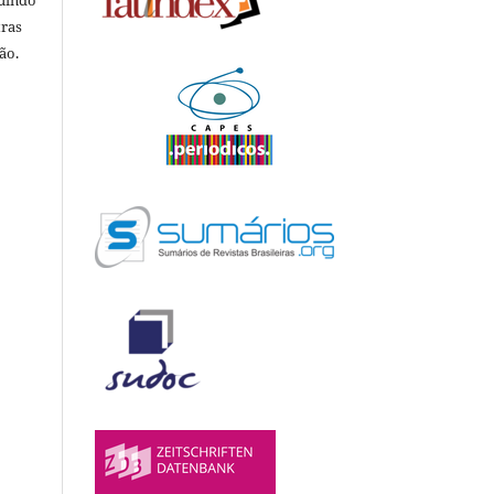
luindo
tras
ão.