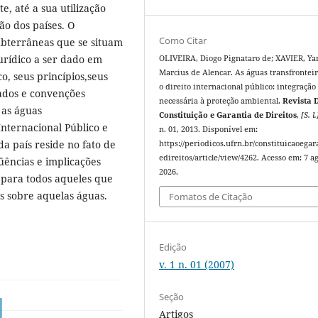
e, até a sua utilização
o dos países. O
Como Citar
ubterrâneas que se situam
urídico a ser dado em
OLIVEIRA, Diogo Pignataro de; XAVIER, Ya
Marcius de Alencar. As águas transfronteir
o, seus princípios,seus
o direito internacional público: integração
tados e convenções
necessária à proteção ambiental.
Revista D
 as águas
Constituição e Garantia de Direitos
,
[S. l.
Internacional Público e
n. 01, 2013. Disponível em:
a país reside no fato de
https://periodicos.ufrn.br/constituicaoegar
edireitos/article/view/4262. Acesso em: 7 ag
üências e implicações
2026.
 para todos aqueles que
 sobre aquelas águas.
Fomatos de Citação
Edição
v. 1 n. 01 (2007)
Seção
Artigos