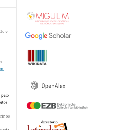
ção e
a
on-
 pelo
eitos
rir os