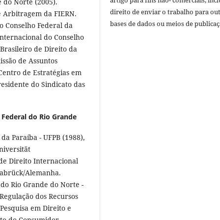
artigo para fins não- comerciais, inc
 do Norte (2005).
direito de enviar o trabalho para ou
e Arbitragem da FIERN.
bases de dados ou meios de publicaç
 Conselho Federal da
nternacional do Conselho
rasileiro de Direito da
issão de Assuntos
Centro de Estratégias em
esidente do Sindicato das
 Federal do Rio Grande
da Paraíba - UFPB (1988),
niversität
e Direito Internacional
snabrück/Alemanha.
 do Rio Grande do Norte -
 Regulação dos Recursos
Pesquisa em Direito e
ito do Consumidor,