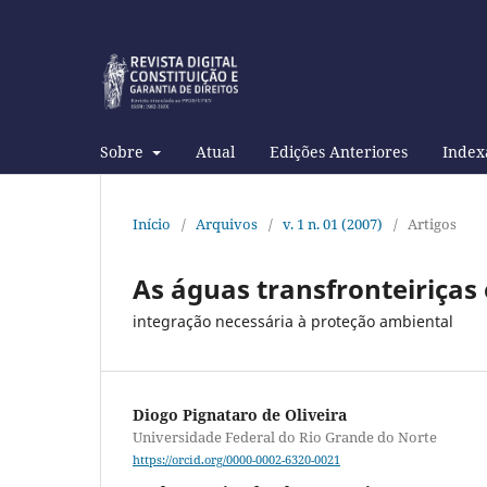
Sobre
Atual
Edições Anteriores
Index
Início
/
Arquivos
/
v. 1 n. 01 (2007)
/
Artigos
As águas transfronteiriças 
integração necessária à proteção ambiental
Diogo Pignataro de Oliveira
Universidade Federal do Rio Grande do Norte
https://orcid.org/0000-0002-6320-0021