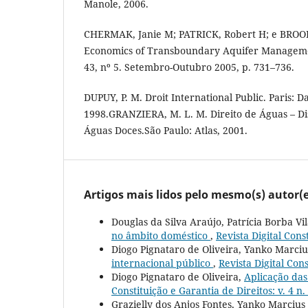
Manole, 2006.
CHERMAK, Janie M; PATRICK, Robert H; e BROO
Economics of Transboundary Aquifer Manageme
43, nº 5. Setembro-Outubro 2005, p. 731–736.
DUPUY, P. M. Droit International Public. Paris: Da
1998.GRANZIERA, M. L. M. Direito de Águas – Dis
Águas Doces.São Paulo: Atlas, 2001.
Artigos mais lidos pelo mesmo(s) autor(e
Douglas da Silva Araújo, Patrícia Borba V
no âmbito doméstico
,
Revista Digital Cons
Diogo Pignataro de Oliveira, Yanko Marci
internacional público
,
Revista Digital Cons
Diogo Pignataro de Oliveira,
Aplicação das
Constituição e Garantia de Direitos: v. 4 n.
Grazielly dos Anjos Fontes, Yanko Marcius