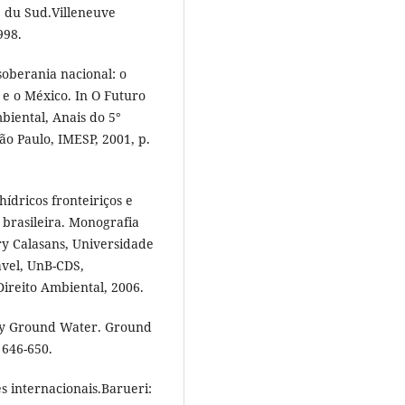
e du Sud.Villeneuve
998.
soberania nacional: o
e o México. In O Futuro
iental, Anais do 5°
ão Paulo, IMESP, 2001, p.
dricos fronteiriços e
a brasileira. Monografia
rry Calasans, Universidade
ável, UnB-CDS,
ireito Ambiental, 2006.
y Ground Water. Ground
 646-650.
s internacionais.Barueri: