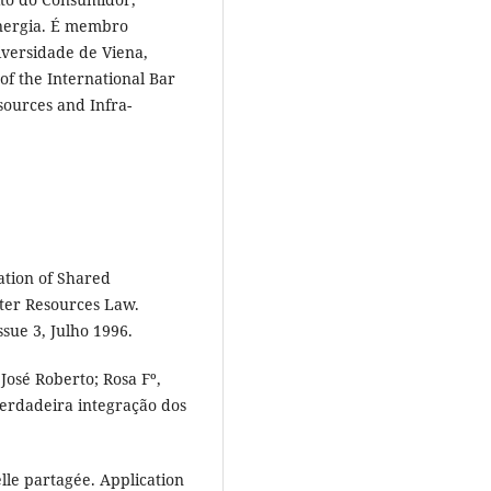
Energia. É membro
versidade de Viena,
f the International Bar
sources and Infra-
zation of Shared
ter Resources Law.
ssue 3, Julho 1996.
osé Roberto; Rosa Fº,
verdadeira integração dos
lle partagée. Application