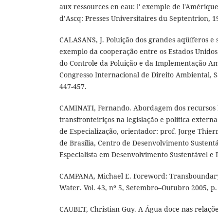
aux ressources en eau: l' exemple de l'Amériqu
d’Ascq: Presses Universitaires du Septentrion, 1
CALASANS, J. Poluição dos grandes aqüíferos e 
exemplo da cooperação entre os Estados Unidos 
do Controle da Poluição e da Implementação Amb
Congresso Internacional de Direito Ambiental, S
447-457.
CAMINATI, Fernando. Abordagem dos recursos hí
transfronteiriços na legislação e política extern
de Especialização, orientador: prof. Jorge Thie
de Brasília, Centro de Desenvolvimento Sustent
Especialista em Desenvolvimento Sustentável e D
CAMPANA, Michael E. Foreword: Transboundar
Water. Vol. 43, nº 5, Setembro–Outubro 2005, p.
CAUBET, Christian Guy. A Água doce nas relaçõe