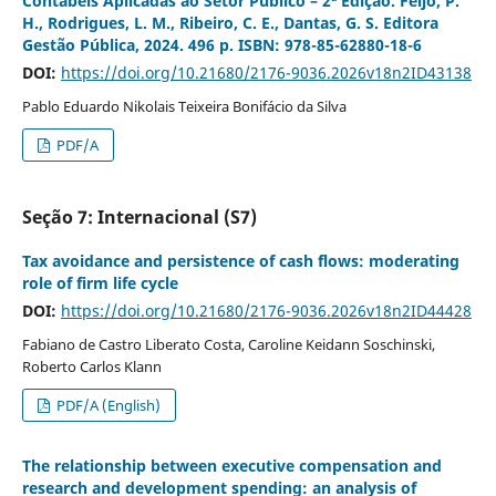
Contábeis Aplicadas ao Setor Público – 2ª Edição. Feijó, P.
H., Rodrigues, L. M., Ribeiro, C. E., Dantas, G. S. Editora
Gestão Pública, 2024. 496 p. ISBN: 978-85-62880-18-6
DOI:
https://doi.org/10.21680/2176-9036.2026v18n2ID43138
Pablo Eduardo Nikolais Teixeira Bonifácio da Silva
PDF/A
Seção 7: Internacional (S7)
Tax avoidance and persistence of cash flows: moderating
role of firm life cycle
DOI:
https://doi.org/10.21680/2176-9036.2026v18n2ID44428
Fabiano de Castro Liberato Costa, Caroline Keidann Soschinski,
Roberto Carlos Klann
PDF/A (English)
The relationship between executive compensation and
research and development spending: an analysis of