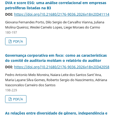
DVA e score ESG: uma análise correlacional em empresas
petrolíferas listadas na B3
DOI:
https://doi.org/10.21680/2176-9036.2026v18n2ID41114
Giovana Fernandes Porto, Dilo Sergio de Carvalho Vianna, Juliana
Molina Queiroz, Weslei Camelo Lopes, Liege Moraes do Carmo
180-197
PDF/A
Governança corporativa em foco: como as características
do comitê de auditoria moldam o relatório do auditor
DOI:
https://doi.org/10.21680/2176-9036.2026v18n2ID42058
Pedro Antonio Melo Moreira, Naiara Leite dos Santos Sant’Ana,
Maria Layane Silva Gomes, Roberto Sergio do Nascimento, Adriana
Vasconcelos Carneiro dos Santos
198-229
PDF/A
As relações entre diversidade de gênero, independência e