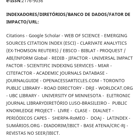
e-ISSN
:2176-9036
INDEXADORES/DIRETÓRIOS/BANCO DE DADOS/FATOR DE
IMPACTO/URL:
Citations - Google Scholar - WEB OF SCIENCE - EMERGING
SOURCES CITATION INDEX (ESCI) - CLARIVATE ANALYTICS
(EX-THOMSON REUTERS) / EBSCO - BIBLAT - PROQUEST /
ABI/INFORM Global - REDIB - JIFACTOR - UNIVERSAL IMPACT
FACTOR - SCIENTIFIC INDEXING SERVICES - MIAR -
CITEFACTOR - ACADEMIC JOURNALS DATABASE -
JOURNALGUIDE - OPENACESSARTICLES.COM - TORONTO
PUBLIC LIBRARY - ROAD DIRECTORY - DRJI - WORLDCAT.ORG
- UBC LIBRARY - UNIVERSITY OF MINNESOTA - ELETRONIC
JOURNAL LIBRARYDIRETÓRIO LUSO-BRASILEIRO - PUBLIC
KNOWLEDGE PROJECT - LIVRE - CLASE - DIALNET -
PERIÓDICOS CAPES - SHERPA-RoMEO - DOAJ - LATINDEX -
SUMÁRIOS.ORG - DIADORIM/IBICT - BASE ATENA/CRC-RJ -
REVISTAS NO SEER/IBICT.