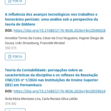
PDF/A
A influência dos avanços tecnológicos nos trabalhos e
honorários periciais: uma análise sob a perspectiva da
teoria de Giddens
DOI:
https://doi.org/10.21680/2176-9036.2026v18n2ID40028
Annelise Torres da Costa, César da Cruz Nogueira, Vagner Diogo de
Souza, Udo Strassburg, Franciele Wrubel
350-373
PDF/A
Teoria da Contabilidade: percepções sobre as
características da disciplina e os reflexos da Resolução
CNE/CES nº 1/2024 nas Instituições de Ensino Superior
(IES) em Pernambuco
DOI:
https://doi.org/10.21680/2176-9036.2026v18n2ID39624
Ávila Kézia Menezes Lira, Carla Renata Silva Leitão
374-392